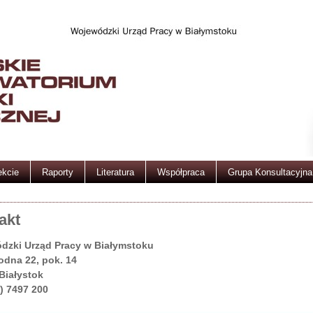
ekcie
Raporty
Literatura
Współpraca
Grupa Konsultacyjna
akt
dzki Urząd Pracy w Białymstoku
odna 22, pok. 14
Białystok
5) 7497 200