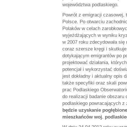
województwa podlaskiego.
Powrót z emigracji czasowej, 
Polsce. Po otwarciu zachodni
Polaków w celach zarobkowyc
wyjeżdżających w wyniku kryz
w 2007 roku zdecydowała się n
coraz szersze kręgi i skutkuj
dotykającym emigrantów po po
projektować działania, któryc
potencjał i wykorzystać dośw
jest dokładny i aktualny opis
także specyfiki oraz skali pow
prac Podlaskiego Obserwatoriu
do realizacji badanie obszar
podlaskiego powracających z 
będzie uzyskanie pogłębion
mieszkańców woj. podlaskie