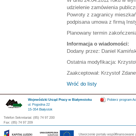
W dniu 24.04.2012 roku w wyn
udzielenie zamówienia public
Powroty z zagranicy mieszka
podpisana umowa z firmą Inst
Planowany termin zakończenia 
Informacja o wiadomości:
Dodany przez: Daniel Kamińsk
Ostatnia modyfikacja: Krzysto
Zaakceptował: Krzystof Zdane
Wróć do listy
Wojewódzki Urząd Pracy w Białymstoku
Pobierz program A
ul. Pogodna 22
15-354 Białystok
Telefon Sekretariat: (85) 74 97 200
Fax: (85) 74 97 209
Utworzenie portalu współfinansowane 