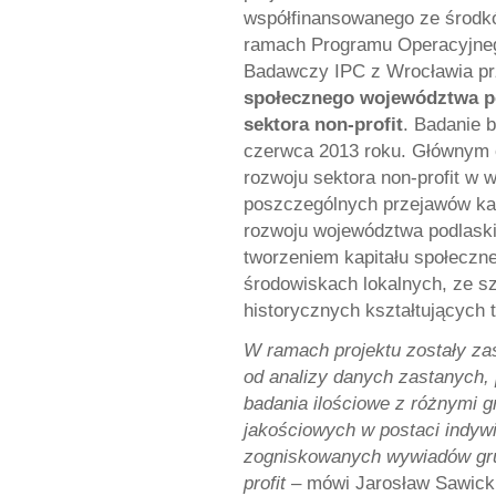
współfinansowanego ze środk
ramach Programu Operacyjnego
Badawczy IPC z Wrocławia p
społecznego województwa po
sektora non-profit
. Badanie b
czerwca 2013 roku. Głównym c
rozwoju sektora non-profit w 
poszczególnych przejawów kapi
rozwoju województwa podlask
tworzeniem kapitału społeczn
środowiskach lokalnych, ze 
historycznych kształtujących
W ramach projektu zostały za
od analizy danych zastanych,
badania ilościowe z różnymi 
jakościowych w postaci indyw
zogniskowanych wywiadów gru
profit
– mówi Jarosław Sawicki