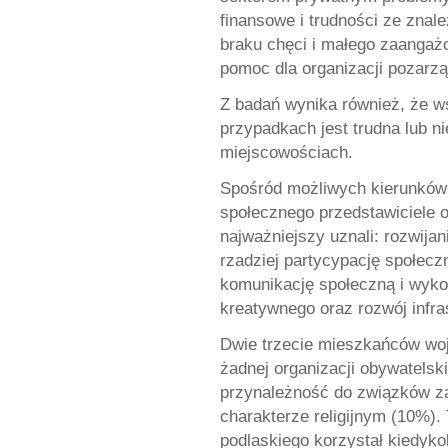
finansowe i trudności ze znal
braku chęci i małego zaangażo
pomoc dla organizacji pozarz
Z badań wynika również, że 
przypadkach jest trudna lub n
miejscowościach.
Spośród możliwych kierunków 
społecznego przedstawiciele 
najważniejszy uznali: rozwija
rzadziej partycypację społecz
komunikację społeczną i wykor
kreatywnego oraz rozwój infrast
Dwie trzecie mieszkańców woj
żadnej organizacji obywatelski
przynależność do związków za
charakterze religijnym (10%)
podlaskiego korzystał kiedyko