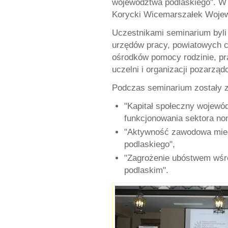
województwa podlaskiego". W 
Korycki Wicemarszałek Wojew
Uczestnikami seminarium byli
urzędów pracy, powiatowych c
ośrodków pomocy rodzinie, p
uczelni i organizacji pozarzą
Podczas seminarium zostały 
"Kapitał społeczny wojewó
funkcjonowania sektora non-
"Aktywność zawodowa mies
podlaskiego",
"Zagrożenie ubóstwem wśr
podlaskim".