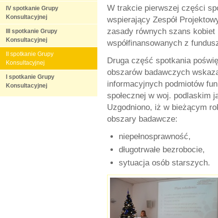
W trakcie pierwszej części sp
IV spotkanie Grupy
Konsultacyjnej
wspierający Zespół Projektow
zasady równych szans kobiet 
III spotkanie Grupy
Konsultacyjnej
współfinansowanych z funduszy
II spotkanie Grupy
Druga część spotkania poświę
Konsultacyjnej
obszarów badawczych wskazan
I spotkanie Grupy
informacyjnych podmiotów fun
Konsultacyjnej
społecznej w woj. podlaskim 
Uzgodniono, iż w bieżącym ro
obszary badawcze:
niepełnosprawność,
długotrwałe bezrobocie,
sytuacja osób starszych.